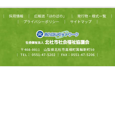
│
採用情報
│
広報誌「ほのぼの」
│
発行物・様式一覧
│
│
プライバシーポリシー
│
サイトマップ
│
〒408-0011 山梨県北杜市高根町箕輪新町50
｜ TEL： 0551-47-5202 ｜ FAX：0551-47-5206 ｜