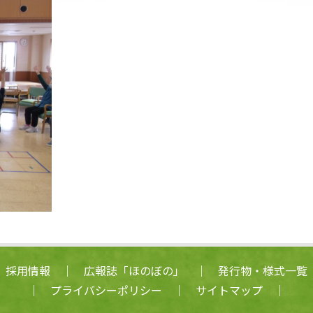
│
採用情報
│
広報誌「ほのぼの」
│
発行物・様式一覧
│
プライバシーポリシー
│
サイトマップ
│